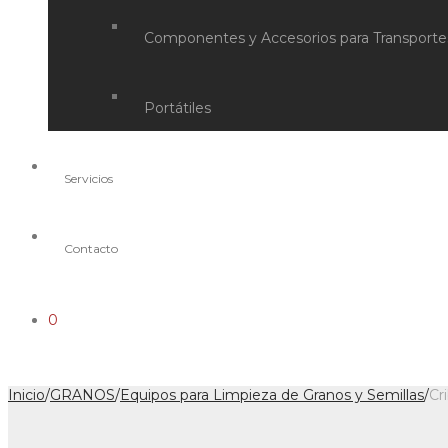
Componentes y Accesorios para Transporte
Portátiles
Servicios
Contacto
0
Inicio
/
GRANOS
/
Equipos para Limpieza de Granos y Semillas
/
Cr