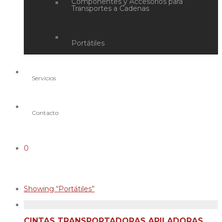
Componentes y Accesorios para
Transportes a Cadenas
Portátiles
Servicios
Contacto
0
Showing
“Portátiles”
CINTAS TRANSPORTADORAS APILADORAS